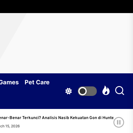
 Games
Pet Care
 Terkunci? Analisis Nasib Kekuatan Gon di Hunter x Hunter
26