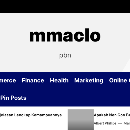
mmaclo
pbn
merce
Finance
Health
Marketing
Online
Pin Posts
n Lengkap Kemampuannya
Apakah Nen Gon Benar-Benar
Albert Phillips
March 15, 20