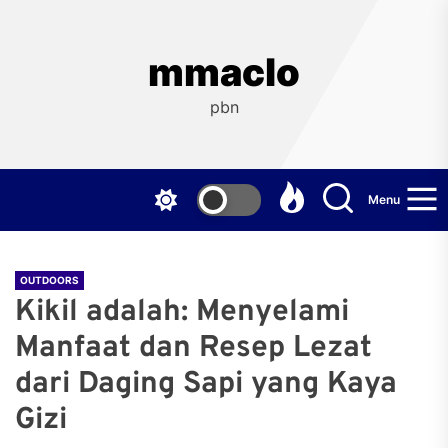
Skip
to
the
mmaclo
content
pbn
Menu
OUTDOORS
Kikil adalah: Menyelami
Manfaat dan Resep Lezat
dari Daging Sapi yang Kaya
Gizi