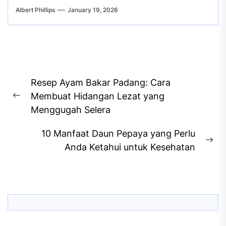
Albert Phillips
January 19, 2026
Post
Resep Ayam Bakar Padang: Cara
navigation
Membuat Hidangan Lezat yang
Previous
Menggugah Selera
post:
10 Manfaat Daun Pepaya yang Perlu
Ne
Anda Ketahui untuk Kesehatan
pos