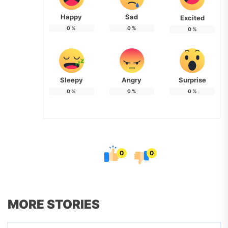
Happy
Sad
Excited
0
%
0
%
0
%
Sleepy
Angry
Surprise
0
%
0
%
0
%
0
0
MORE STORIES