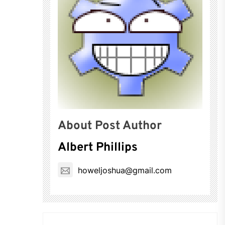
About Post Author
Albert Phillips
howeljoshua@gmail.com