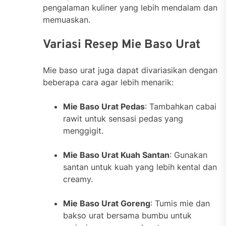
pengalaman kuliner yang lebih mendalam dan
memuaskan.
Variasi Resep Mie Baso Urat
Mie baso urat juga dapat divariasikan dengan
beberapa cara agar lebih menarik:
Mie Baso Urat Pedas
: Tambahkan cabai
rawit untuk sensasi pedas yang
menggigit.
Mie Baso Urat Kuah Santan
: Gunakan
santan untuk kuah yang lebih kental dan
creamy.
Mie Baso Urat Goreng
: Tumis mie dan
bakso urat bersama bumbu untuk