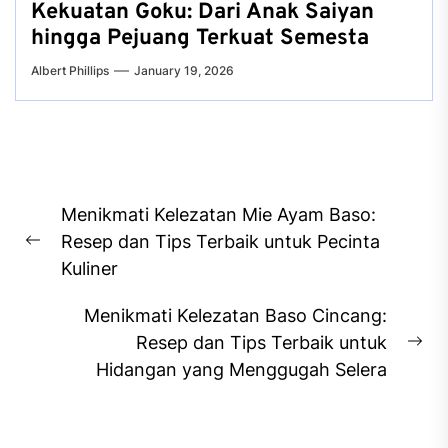
Kekuatan Goku: Dari Anak Saiyan
hingga Pejuang Terkuat Semesta
Albert Phillips
January 19, 2026
Post
Menikmati Kelezatan Mie Ayam Baso:
navigation
Resep dan Tips Terbaik untuk Pecinta
Previous
Kuliner
post:
Menikmati Kelezatan Baso Cincang:
Resep dan Tips Terbaik untuk
Ne
Hidangan yang Menggugah Selera
pos