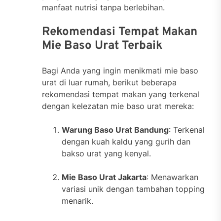
manfaat nutrisi tanpa berlebihan.
Rekomendasi Tempat Makan
Mie Baso Urat Terbaik
Bagi Anda yang ingin menikmati mie baso
urat di luar rumah, berikut beberapa
rekomendasi tempat makan yang terkenal
dengan kelezatan mie baso urat mereka:
Warung Baso Urat Bandung
: Terkenal
dengan kuah kaldu yang gurih dan
bakso urat yang kenyal.
Mie Baso Urat Jakarta
: Menawarkan
variasi unik dengan tambahan topping
menarik.