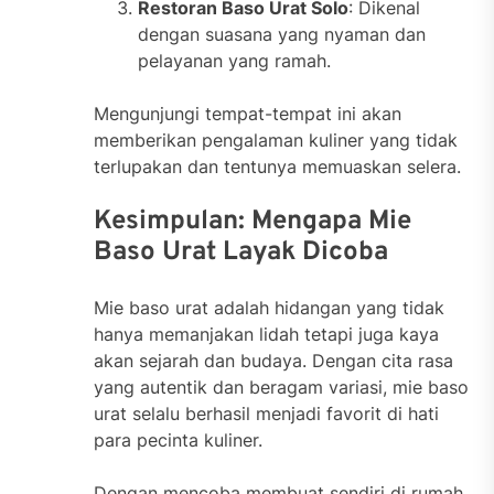
Restoran Baso Urat Solo
: Dikenal
dengan suasana yang nyaman dan
pelayanan yang ramah.
Mengunjungi tempat-tempat ini akan
memberikan pengalaman kuliner yang tidak
terlupakan dan tentunya memuaskan selera.
Kesimpulan: Mengapa Mie
Baso Urat Layak Dicoba
Mie baso urat adalah hidangan yang tidak
hanya memanjakan lidah tetapi juga kaya
akan sejarah dan budaya. Dengan cita rasa
yang autentik dan beragam variasi, mie baso
urat selalu berhasil menjadi favorit di hati
para pecinta kuliner.
Dengan mencoba membuat sendiri di rumah